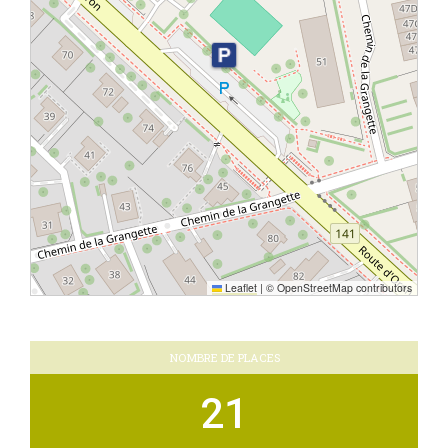
Leaflet
|
© OpenStreetMap contributors
NOMBRE DE PLACES
21